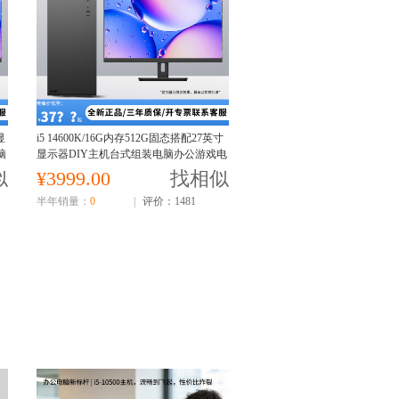
显
i5 14600K/16G内存512G固态搭配27英寸
脑
显示器DIY主机台式组装电脑办公游戏电
脑主机14600K主机
似
¥3999.00
找相似
半年销量：
0
|
评价：1481