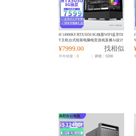
i9 14900KF/RTX5050 8G独显WIFI蓝牙DI
i
Y主机台式组装电脑电竞游戏直播Ai设计
视频编辑电脑主机14900KF主机
¥7999.00
找相似
半年销量：
0
|
评价：9208