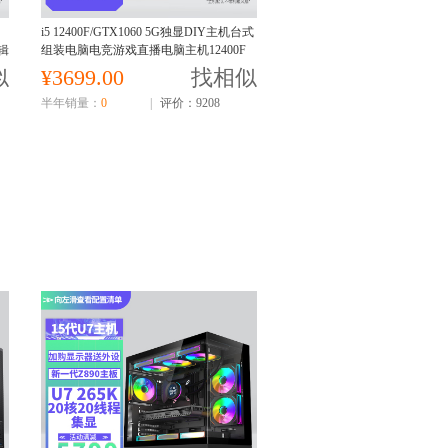
台
i5 12400F/GTX1060 5G独显DIY主机台式
辑
组装电脑电竞游戏直播电脑主机12400F
主机
似
¥3699.00
找相似
半年销量：
0
|
评价：9208