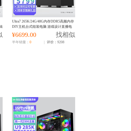
台
Ultra7 265K/24G/48G内存DDR5高频内存
辑
DIY主机台式组装电脑 游戏设计直播电
脑主机U7 265K核显
似
¥6699.00
找相似
半年销量：
0
|
评价：9208