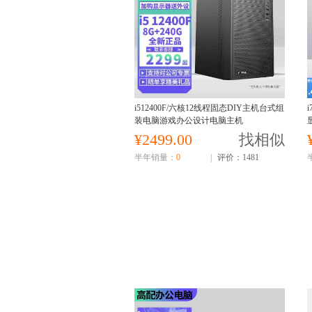
i512400F/六核12线程固态DIY主机台式组
装电脑游戏办公设计电脑主机
¥2499.00
找相似
半年销量：
0
|
评价：1481