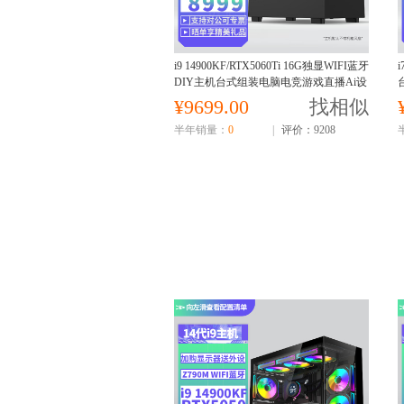
i9 14900KF/RTX5060Ti 16G独显WIFI蓝牙
i
DIY主机台式组装电脑电竞游戏直播Ai设
计视频编辑电脑主机14900KF主机
¥9699.00
找相似
半年销量：
0
|
评价：9208