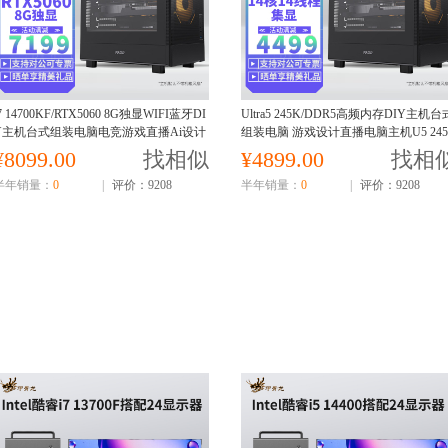
7 14700KF/RTX5060 8G独显WIFI蓝牙DI
Ultra5 245K/DDR5高频内存DIY主机台
Y主机台式组装电脑电竞游戏直播Ai设计
组装电脑 游戏设计直播电脑主机U5 245
视频编辑电脑主机14700KF主机
核显
¥8099.00
找相似
¥4899.00
找相
半年销量：
0
|
评价：9208
半年销量：
0
|
评价：9208