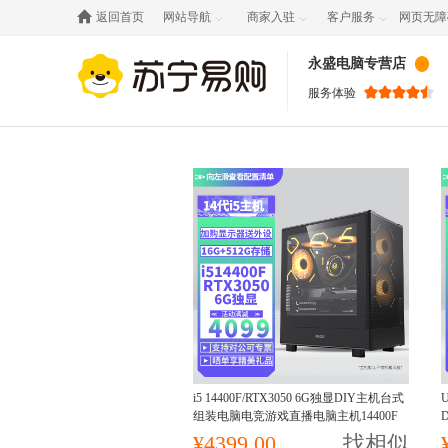

返回首页
网站导航
商家入驻
客户服务
网页无障



永盛电脑专营店
服务体验
i5 14400F/RTX3050 6G独显DIY主机台式
组装电脑电竞游戏直播电脑主机14400F
主机
¥4399.00
找相似