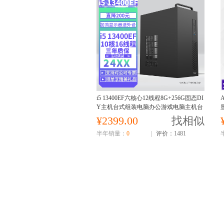
i5 13400EF六核心12线程8G+256G固态DI
Y主机台式组装电脑办公游戏电脑主机台
式主机
¥2399.00
找相似
半年销量：
0
|
评价：1481