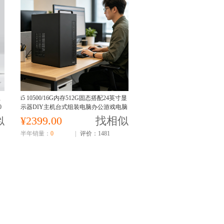
主
i5 10500/16G内存512G固态搭配24英寸显
0
示器DIY主机台式组装电脑办公游戏电脑
主机i510500主机
似
¥2399.00
找相似
半年销量：
0
|
评价：1481