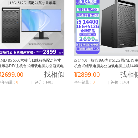
AMD R5 5500六核心12线程搭配24英寸
i5 14400十核心16G内存512G固态DIY
显示器DIY主机台式组装电脑办公游戏电
机台式组装电脑办公游戏电脑主机1440
脑主机台式主机
主机
¥2699.00
找相似
¥2899.00
找相
半年销量：
0
|
评价：1481
半年销量：
0
|
评价：1481