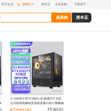
苏宁会员

购物车
0
易付宝
企业采购
手机苏宁



牙
i5 14600KF/RTX5060Ti 8G独显DIY主机
设
台式组装电脑电竞游戏直播Ai设计视频编
辑电脑主机14600KF主机
似
¥7099.00
找相似