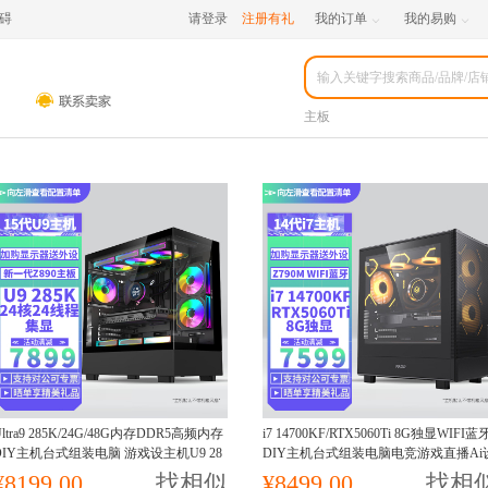
碍
请登录
注册有礼
我的订单
我的易购


主板
Ultra9 285K/24G/48G内存DDR5高频内存
i7 14700KF/RTX5060Ti 8G独显WIFI蓝
DIY主机台式组装电脑 游戏设主机U9 28
DIY主机台式组装电脑电竞游戏直播Ai
5K核显计直播电脑
计视频编辑电脑主机14700KF主机
¥8199.00
找相似
¥8499.00
找相